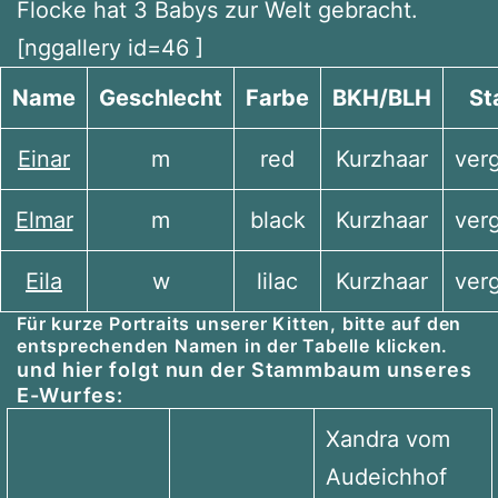
Flocke hat 3 Babys zur Welt gebracht.
[nggallery id=46 ]
Name
Geschlecht
Farbe
BKH/BLH
St
Einar
m
red
Kurzhaar
ver
Elmar
m
black
Kurzhaar
ver
Eila
w
lilac
Kurzhaar
ver
Für kurze Portraits unserer Kitten, bitte auf den
entsprechenden Namen in der Tabelle klicken.
und hier folgt nun der Stammbaum unseres
E-Wurfes:
Xandra vom
Audeichhof