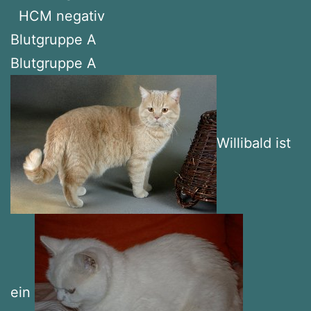
HCM negativ
Blutgruppe A
Blutgruppe A
Willibald ist
ein