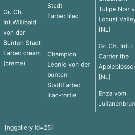
Stadt
Tulipe Noir 
Gr. Ch.
Farbe: lilac
Locust Valle
Int.Willibald
[NL]
von der
Bunten Stadt
Gr. Ch. Int. E
Farbe: cream
Champion
Carrier the
(creme)
Leonie von der
Applebloss
bunten
[NL]
StadtFarbe:
Enza vom
lilac-tortie
Julianenbru
[nggallery id=25]