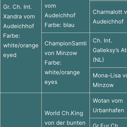
vom
Gr. Ch. Int.
Charmalott 
Audeichhof
Xandra vom
Audeichhof
Farbe: blau
Audeichhof
Farbe:
Ch. Int.
ChampionSamti
white/orange
Galleksy’s Ati
von Minzow
eyed
(NL)
Farbe:
white/orange
Mona-Lisa v
eyes
Minzow
Wotan vom
Urbanhafen
World Ch.King
von der bunten
Gr.Eur.Ch.