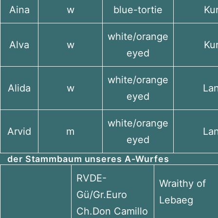
Aina
w
blue-tortie
Ku
white/orange
Alva
w
Ku
eyed
white/orange
Alida
w
La
eyed
white/orange
Arvid
m
La
eyed
der Stammbaum unseres A-Wurfes
RVDE-
Wraithy of
Gü/Gr.Euro
Lebaeg
Ch.Don Camillo